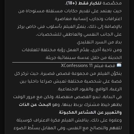
مخصّصة
للكبار فقط (+18)
،
حيث يعتمد على تقديم حكايات مستقلة مستوحاة من
اعترافات وتجارب إنسانية معاصرة.
بالإضافة إلى ذلك، يتميّز الفيلم بأسلوب فني خاص يركز
على الجانب النفسي والعاطفي للشخصيات،
بدلا من السرد التقليدي.
ومن ناحية أخرى، يقدّم العمل رؤية مختلفة للعلاقات
الحديثة من خلال عدسة سينمائية جريئة.
قصة فيلم XConfessions 11
يتكوّن الفيلم من مجموعة قصص قصيرة، حيث تركز كل
قصة على شخصية مختلفة تعيش صراعا داخليا بين
الرغبة، الواقع، والقيود الاجتماعية.
في البداية، تبدو القصص منفصلة، ولكن مع مرور الوقت
يظهر خيط مشترك يربط بينها، وهو
البحث عن الذات
والتعبير عن المشاعر المكبوتة
.
وعلاوة على ذلك، يناقش الفيلم فكرة الاعتراف كوسيلة
للفهم والتصالح مع النفس، وفي المقابل يسلّط الضوء