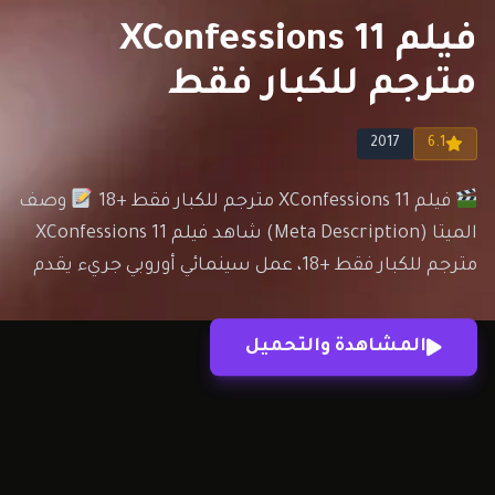
فيلم XConfessions 11
مترجم للكبار فقط
2017
6.1
فيلم XConfessions 11 مترجم للكبار فقط +18
وصف
الميتا (Meta Description) شاهد فيلم XConfessions 11
مترجم للكبار فقط +18، عمل سينمائي أوروبي جريء يقدم
قصصا إنسانية معاصرة بأسلوب فني مختلف يركّز على
الرغبة والمشاعر.
الرابط الصديق لمحركات البحث
المشاهدة والتحميل
(Slug) مسلسلات رمضان 2026
نبذة عن فيلم
XConfessions…