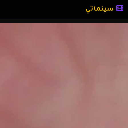
سينماتي