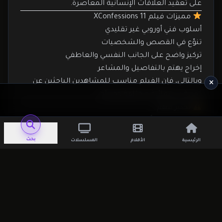
على تعقيد العلاقات الإنسانية المعاصرة.
مميزات فيلم XConfessions 11
أسلوب فني أوروبي غير تقليدي
تنوّع في القصص والشخصيات
تركيز واضح على الجانب النفسي والعاطفي
إخراج يهتم بالتفاصيل والمشاعر
وبالتالي، فإن الفيلم مناسب للمشاهدين الباحثين عن
تجربة سينمائية مختلفة وجريئة.
تحذير مهم
هذا الفيلم مصنّف
للبالغين فقط (+18)
لاحتوائه على
محتوى ناضج وإيحاءات لا تناسب المشاهدين دون السن
بحث
الرئيسية
الأفلام
المسلسلات
القانونية.
لذلك، يُنصح بالمشاهدة للبالغين فقط.
لماذا يستحق فيلم XConfessions 11 المشاهدة؟
إذا كنت من محبي الأفلام الفنية التي تناقش
الرغبة،
الهوية، والعلاقات الإنسانية
بأسلوب مختلف، فإن هذا
الجزء يقدّم تجربة مميزة.