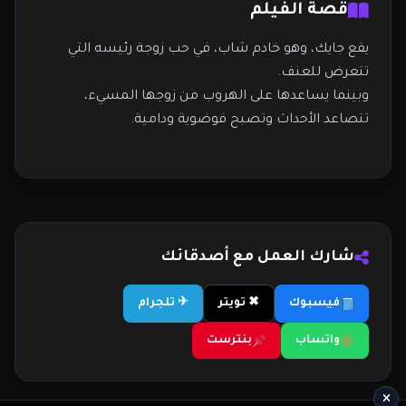
قصة الفيلم
يقع جايك، وهو خادم شاب، في حب زوجة رئيسه التي
تتعرض للعنف.
وبينما يساعدها على الهروب من زوجها المسيء،
تتصاعد الأحداث وتصبح فوضوية ودامية.
شارك العمل مع أصدقائك
فيسبوك
✖ تويتر
✈ تلجرام
واتساب
بنترست