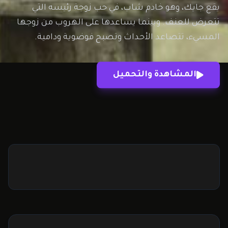
يقع جايك، وهو خادم شاب، في حب زوجة رئيسه التي
تتعرض للعنف. وبينما يساعدها على الهروب من زوجها
المسيء، تتصاعد الأحداث وتصبح فوضوية ودامية.
المشاهدة والتحميل