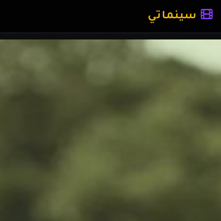
سينماتي