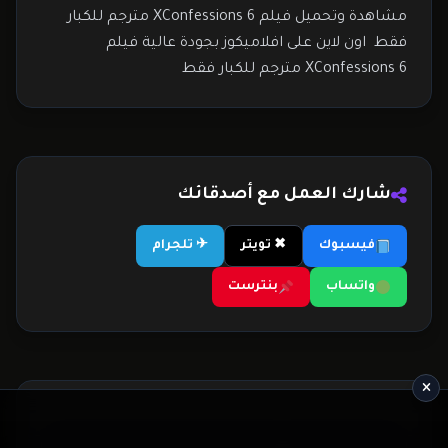
مشاهدة وتحميل فيلم XConfessions 6 مترجم للكبار
فقط اون لاين على افلاميكوز بجودة عالية فيلم
XConfessions 6 مترجم للكبار فقط
شارك العمل مع أصدقائك
فيسبوك
✖ تويتر
✈ تلجرام
واتساب
بنترست