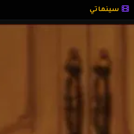
سينماتي