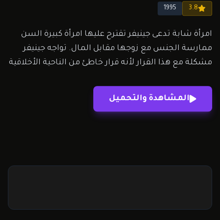
1995
3.8
امرأة شابة تدعى جينيفر تقترح عليها امرأة كبيرة السن
ممارسة الجنس مع زوجها مقابل المال. تواجه جينيفر
مشكلة مع هذا القرار لأنه قرار خاطئ من الناحية الأخلاقية
بالنسبة لها ولكنها تحتاج حقًا إلى المال لمساعدة
خطيبها على التخلص من الديون حتى يتمكنا من الزواج. قد
المشاهدة والتحميل
يكون هناك ما هو أكثر…