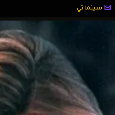
سينماتي