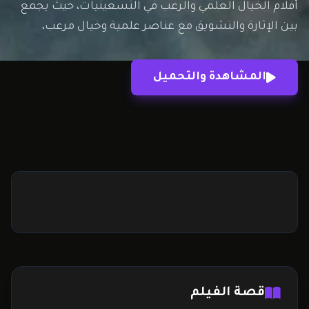
أفلام الخيال العلمي والرعب في التسعينيات، حيث يجمع
بين الإثارة والتشويق مع عناصر علمية وخيال مرعب،
مقدّمًا تجربة سينمائية مميزة لمحبي هذا النوع. قصة فيلم
Species تدور أحداث الفيلم حول تجربة علمية سرية تقوم
المشاهدة والتحميل
بها مجموعة من العلماء، حيث يتم…
قصة الفيلم