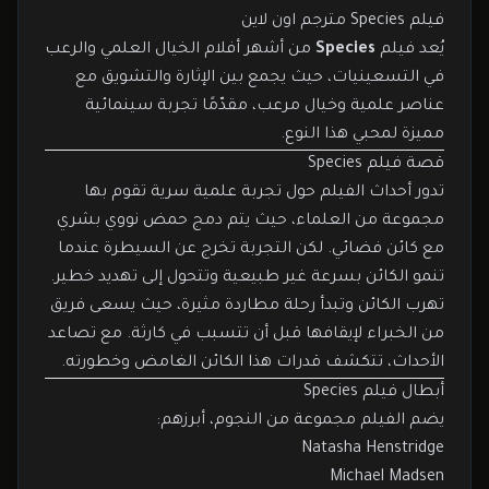
فيلم Species مترجم اون لاين
يُعد فيلم
Species
من أشهر أفلام الخيال العلمي والرعب
في التسعينيات، حيث يجمع بين الإثارة والتشويق مع
عناصر علمية وخيال مرعب، مقدّمًا تجربة سينمائية
مميزة لمحبي هذا النوع.
قصة فيلم Species
تدور أحداث الفيلم حول تجربة علمية سرية تقوم بها
مجموعة من العلماء، حيث يتم دمج حمض نووي بشري
مع كائن فضائي. لكن التجربة تخرج عن السيطرة عندما
تنمو الكائن بسرعة غير طبيعية وتتحول إلى تهديد خطير.
تهرب الكائن وتبدأ رحلة مطاردة مثيرة، حيث يسعى فريق
من الخبراء لإيقافها قبل أن تتسبب في كارثة. مع تصاعد
الأحداث، تتكشف قدرات هذا الكائن الغامض وخطورته.
أبطال فيلم Species
يضم الفيلم مجموعة من النجوم، أبرزهم:
Natasha Henstridge
Michael Madsen