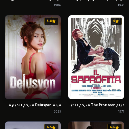
1986
1970
5.8
6
فيلم The Profiteer مترجم للكبار فقط
فيلم Delusyon مترجم للكبار فقط
2025
1974
6.5
6.6