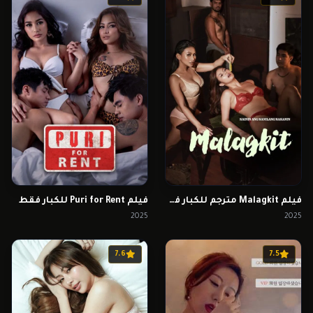
فيلم Malagkit مترجم للكبار فقط
فيلم Puri for Rent للكبار فقط
2025
2025
7.6
7.5