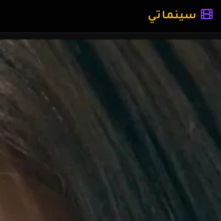
سينماتي