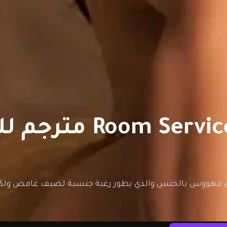
مهووس بالجنس والذي يطور رغبة جنسية لضيف غامض ولكنه ج