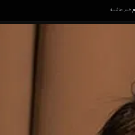
م غير عائلية