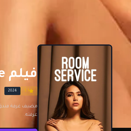
فيلم Room Service مترجم للكبار فقط
2024
3.1
مضيف غرفة فندق 
غرفته.