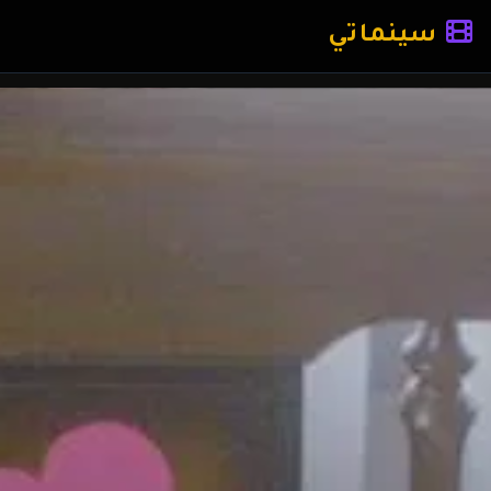
سينماتي