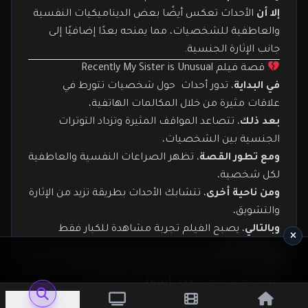
إلا أن
الأحداث تعكس أيضًا بعض الديناميكيات النفسية
والعاطفية للشخصيات، مما يمنحه بعدًا إضافيًا إلى
جانب الإثارة الجنسية.
قصة فيلم Recently My Sister is Unusual
في البداية
، تدور أحداث حول شخصيات تتورط في
علاقات مثيرة من خلال المكالمات الهاتفية،
بعد ذلك
، تتصاعد المواقف المثيرة وتزداد التوترات
الجنسية بين الشخصيات،
ومع تطور القصة
، تظهر الصراعات النفسية والعاطفية
لكل شخصية،
ومن ناحية أخرى
، تتشابك الأحداث بطريقة تزيد من الإثارة
والتشويق،
وبالتالي
، يصبح الفيلم تجربة مشاهدة للكبار فقط
ممتعة ومثيرة.
مميزات فيلم Recently My Sister is Unusual
يتميز بعدة عناصر،
ومن أبرزها
:
قصة جريئة تجمع بين الإثارة النفسية والجنسية