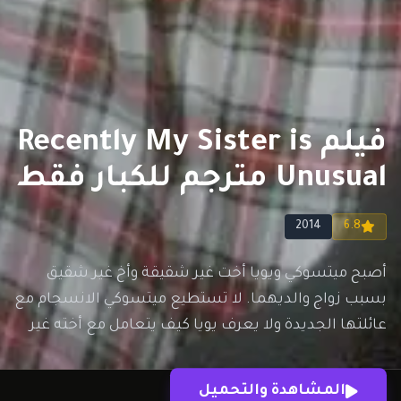
فيلم Recently My Sister is
Unusual مترجم للكبار فقط
2014
6.8
أصبح ميتسوكي ويويا أخت غير شقيقة وأخ غير شقيق
بسبب زواج والديهما. لا تستطيع ميتسوكي الانسجام مع
عائلتها الجديدة ولا يعرف يويا كيف يتعامل مع أخته غير
الشقيقة الجديدة. ذات يوم، تصبح ميتسوكي ممسوسة
بروح هيوري. تحب ”هيوري“ ”يويا“ وتعتقد أن ”يويا“ يمكن
المشاهدة والتحميل