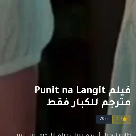
فيلم Punit na Langit
مترجم للكبار فقط
2023
4.7
طاقم العمل: أبل دي، تيفاني جراي، آيلا كروز، تشيستر