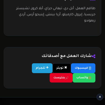
طاقم العمل: أبل دي، تيفاني جراي، آيلا كروز، تشيستر
جريسيا، إيرول كارميلو، أريا بينش، إينيجو آرس، أردي
ريموندو
شارك العمل مع أصدقائك
فيسبوك
✖ تويتر
✈ تلجرام
واتساب
بنترست