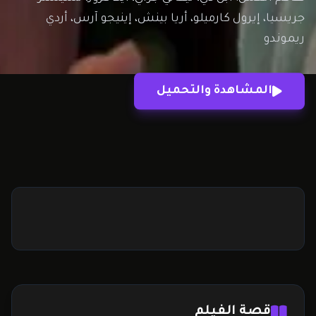
جريسيا، إيرول كارميلو، أريا بينش، إينيجو آرس، أردي
ريموندو
المشاهدة والتحميل
قصة الفيلم