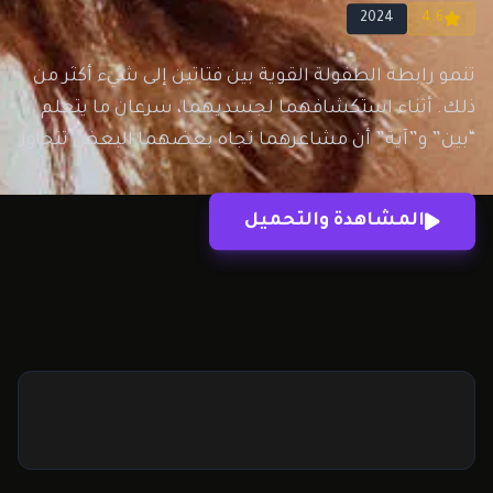
2024
4.6
تنمو رابطة الطفولة القوية بين فتاتين إلى شيء أكثر من
ذلك. أثناء استكشافهما لجسديهما، سرعان ما يتعلم
“بين” و”آية” أن مشاعرهما تجاه بعضهما البعض تتجاوز
الصداقة. مع صداقتهم على المحك، هل سيخاطرون بكل
شيء؟
المشاهدة والتحميل