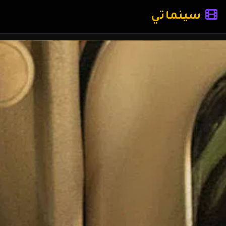
سينماتي