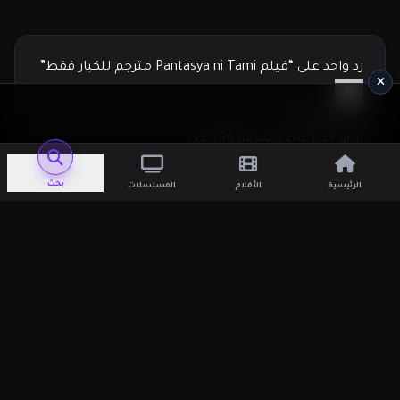
رد واحد على “فيلم Pantasya ni Tami مترجم للكبار فقط”
يقول
G ggfg
:
مايو 29, 2025 الساعة 5:16 ص
Loov
رد
بحث
الرئيسية
الأفلام
المسلسلات
اترك تعليقاً
لن يتم نشر عنوان بريدك الإلكتروني.
الحقول
الإلزامية مشار إليها بـ
*
التعليق
*