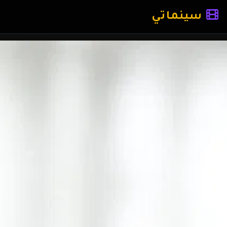
سينماتي