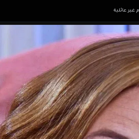
م غير عائلية