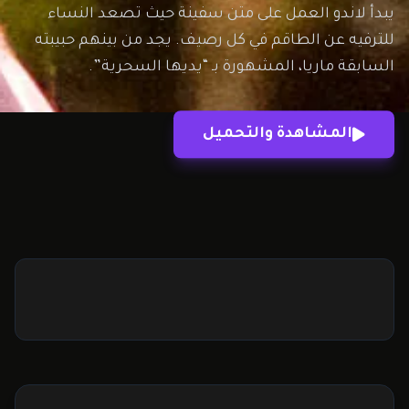
يبدأ لاندو العمل على متن سفينة حيث تصعد النساء
للترفيه عن الطاقم في كل رصيف. يجد من بينهم حبيبته
السابقة ماريا، المشهورة بـ “يديها السحرية”.
المشاهدة والتحميل