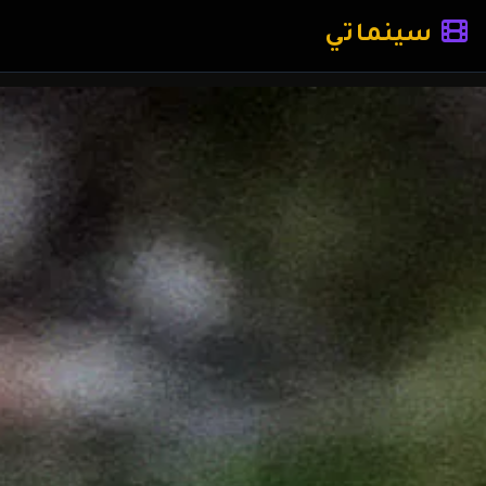
سينماتي