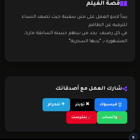
قصة الفيلم
يبدأ لاندو العمل على متن سفينة حيث تصعد النساء
للترفيه عن الطاقم
في كل رصيف. يجد من بينهم حبيبته السابقة ماريا،
المشهورة بـ “يديها السحرية”.
شارك العمل مع أصدقائك
فيسبوك
✖ تويتر
✈ تلجرام
واتساب
بنترست