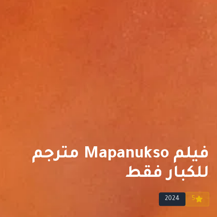
فيلم Mapanukso مترجم
للكبار فقط
2024
5