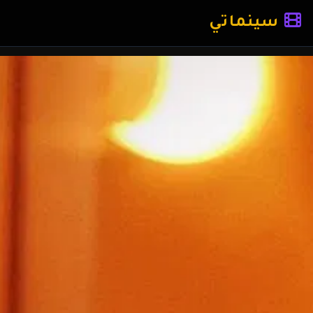
سينماتي