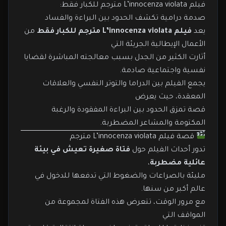
فيلم L’innocenza violata مترجم للكبار فقط:
صدمة درامية تكشف الحدود بين البراءة والفساد
يعد
فيلم L’innocenza violata مترجم للكبار فقط
من
الأعمال الإيطالية الجريئة التي
أثارت الكثير من الجدل بسبب معالجته المباشرة لقضايا
نفسية واجتماعية صادمة.
يجمع الفيلم بين الدراما والتوتر النفسي والعلاقات
المعقدة، حيث يعرض
قصة تمزق الحدود بين البراءة المفقودة والرغبة
المكتومة والمشاعر المضطربة.
قصة فيلم L’innocenza violata مترجم
تدور أحداث الفيلم حول
فتاة صغيرة تعيش في بيئة
عائلية مضطربة
،
مليئة بالصراعات والضغوط التي تدفعها للدخول في
عالم أكبر من سنها.
مع مرور الوقت، تتعرض هذه الفتاة لمجموعة من
المواقف التي