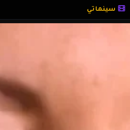
سينماتي