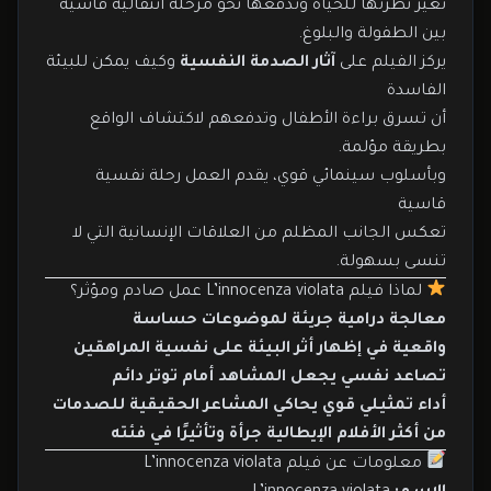
تغير نظرتها للحياة وتدفعها نحو مرحلة انتقالية قاسية
بين الطفولة والبلوغ.
يركز الفيلم على
آثار الصدمة النفسية
وكيف يمكن للبيئة
الفاسدة
أن تسرق براءة الأطفال وتدفعهم لاكتشاف الواقع
بطريقة مؤلمة.
وبأسلوب سينمائي قوي، يقدم العمل رحلة نفسية
قاسية
تعكس الجانب المظلم من العلاقات الإنسانية التي لا
تنسى بسهولة.
لماذا فيلم L’innocenza violata عمل صادم ومؤثر؟
معالجة درامية جريئة لموضوعات حساسة
واقعية في إظهار أثر البيئة على نفسية المراهقين
تصاعد نفسي يجعل المشاهد أمام توتر دائم
أداء تمثيلي قوي يحاكي المشاعر الحقيقية للصدمات
من أكثر الأفلام الإيطالية جرأة وتأثيرًا في فئته
معلومات عن فيلم L’innocenza violata