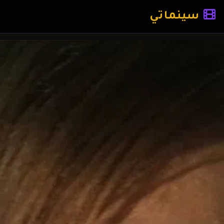
سينماتي