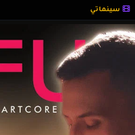
سينماتي