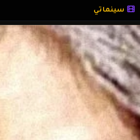
سينماتي