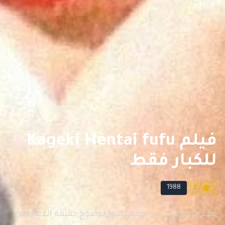
فيلم Kageki Hentai fufu
للكبار فقط
1988
2.7
فيلم وردي فريد من نوعه يصور بوضوح حقيقة الدعارة في