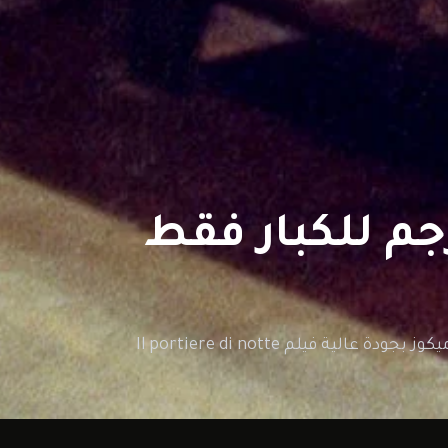
مشاهدة وتحميل فيلم Il portiere di notte مترجم للكبار فقط اون لاين على افلاميكوز بجودة عالية فيلم Il portiere di notte