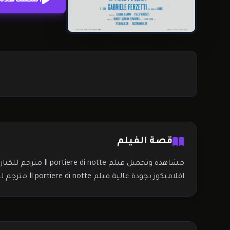
قصة الفيلم
مشاهدة وتحميل فيلم Il portiere di notte مترجم للكبار فقط اون لاين على
افلاميكوز بجودة عالية فيلم Il portiere di notte مترجم للكبار فقط