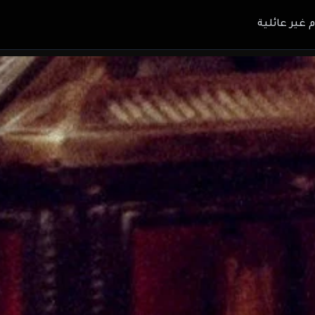
م غير عائلية