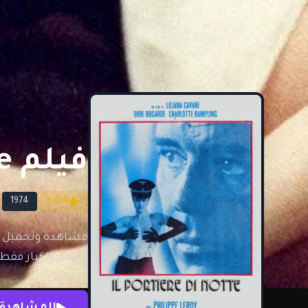
فيلم Il portiere di notte مترجم للكبار فقط
1974
6.756
مترجم للكبار فقط
المشاهدة 