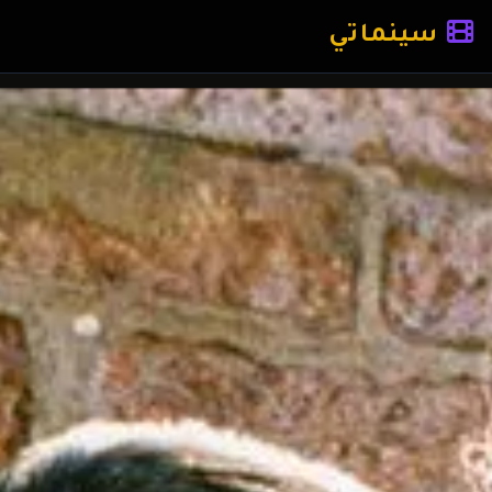
سينماتي