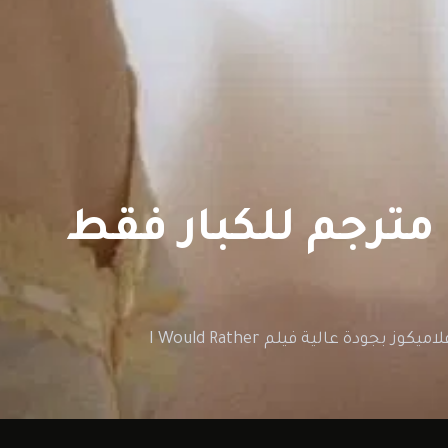
مشاهدة وتحميل فيلم I Would Rather Kill You مترجم للكبار فقط اون لاين على افلاميكوز بجودة عالية فيلم I Would Rather