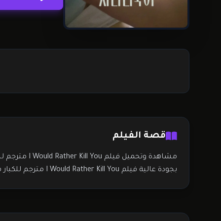
قصة الفيلم
مشاهدة وتحميل فيلم I Would Rather Kill You مترجم للكبار فقط اون لاين على افلاميكوز
بجودة عالية فيلم I Would Rather Kill You مترجم للكبار فقط