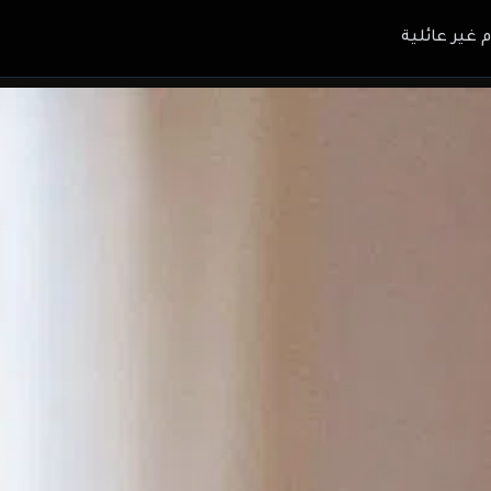
م غير عائلية