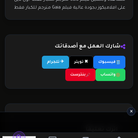
مشاهدة وتحميل فيلم Gaia مترجم للكبار فقط اون لاين
على افلاميكوز بجودة عالية فيلم Gaia مترجم للكبار فقط
شارك العمل مع أصدقائك
فيسبوك
✖ تويتر
✈ تلجرام
واتساب
بنترست
اترك تعليقاً