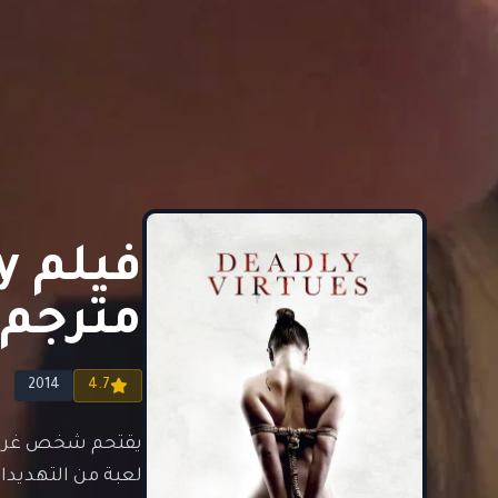
مترجم 
2014
4.7
يقتحم شخص غريب من
لعبة من التهديدات