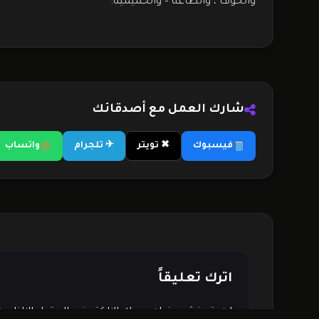
والخوف ، والطاعة – والحميمية.
شارك العمل مع أصدقائك
فيسبوك
✖ تويتر
✈ تلجرام
واتساب
اترك تعليقاً
لن يتم نشر عنوان بريدك الإلكتروني.
الحقول الإلزامي