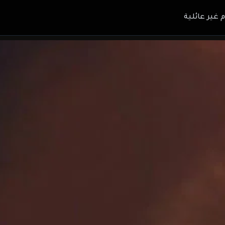
م غير عائلية