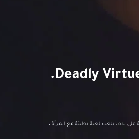
فيلم Deadly Virtues: Love. Honour. Obey.
لى يده ، يلعب لعبة بطيئة مع المرأة ،