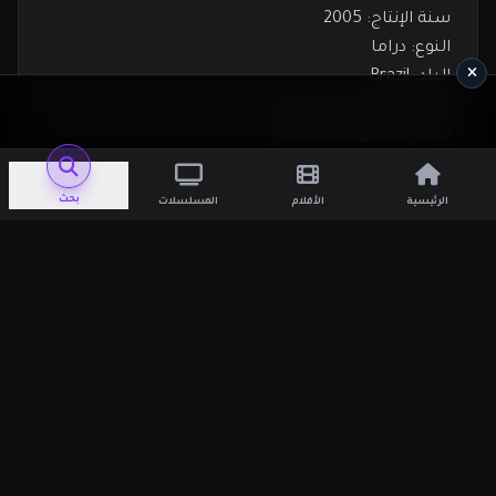
سنة الإنتاج: 2005
النوع: دراما
البلد: Brazil
اللغة الأصلية: البرتغالية
لماذا يستحق المشاهدة؟
إذا كنت من محبي الأفلام الدرامية الهادئة ذات الطابع
الإنساني العميق، فإن
Casa de Areia
يقدم تجربة
بحث
الرئيسية
الأفلام
المسلسلات
سينمائية مميزة تجمع بين القصة المؤثرة والمشاهد
البصرية الجميلة.
مشاهدة الفيلم مترجم
موقع افلاميكوز
قناة التليجرام الرسمية
أقسام قد تهمك
أفلام أجنبية مترجمة
أفلام آسيوية مترجمة
أفلام للكبار فقط
كلمات دلالية (Keywords)