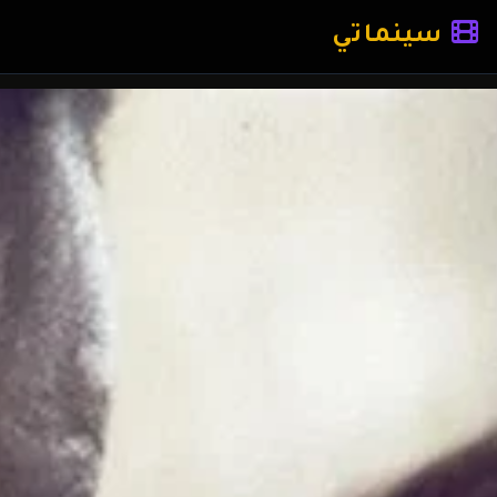
سينماتي