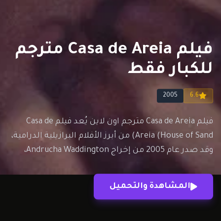
فيلم Casa de Areia مترجم
للكبار فقط
2005
6.6
فيلم Casa de Areia مترجم اون لاين يُعد فيلم Casa de
Areia (House of Sand) من أبرز الأفلام البرازيلية الدرامية،
وقد صدر عام 2005 من إخراج Andrucha Waddington،
ويتميز بأجوائه البصرية الفريدة وقصته الممتدة عبر عدة
عقود. قصة فيلم Casa de Areia تدور الأحداث في أوائل
المشاهدة والتحميل
القرن العشرين عندما تنتقل…