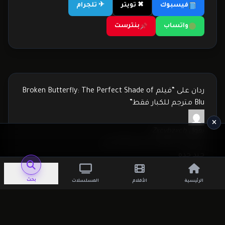
فيسبوك
✖ تويتر
✈ تلجرام
واتساب
بنترست
ردان على “فيلم Broken Butterfly: The Perfect Shade of
Blu مترجم للكبار فقط”
يقول
Zxcvbzxcb
:
يونيو 29, 2025 الساعة 11:10 ص
جيد جده
رد
بحث
الرئيسية
الأفلام
المسلسلات
يقول
Zxcvbzxcb
:
يونيو 29, 2025 الساعة 11:11 ص
Mmmkn