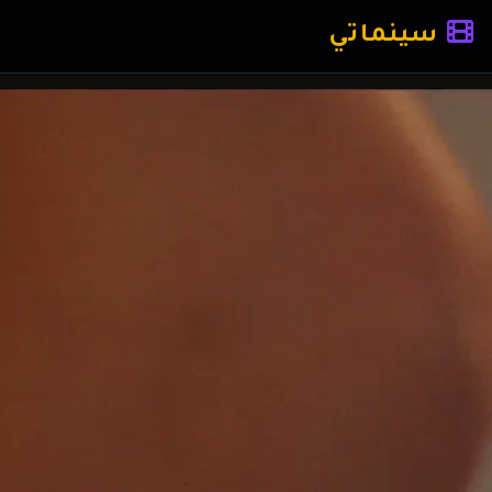
سينماتي