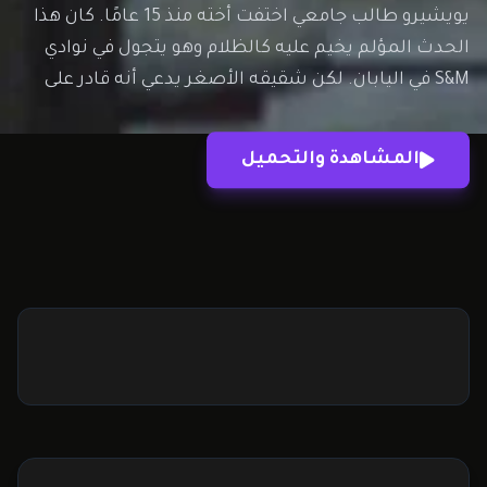
يويشيرو طالب جامعي اختفت أخته منذ 15 عامًا. كان هذا
الحدث المؤلم يخيم عليه كالظلام وهو يتجول في نوادي
S&M في اليابان. لكن شقيقه الأصغر يدعي أنه قادر على
استشعار أختهم من خلال “الهوائي” الخاص به.
المشاهدة والتحميل