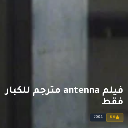
فيلم antenna مترجم للكبار
فقط
2004
6.6