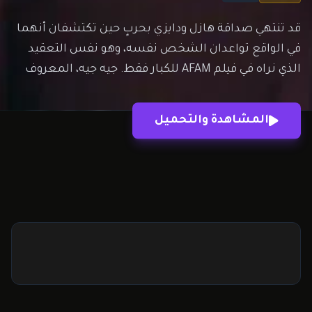
قد تنتهي صداقة هازل ودايزي بحربٍ حين تكتشفان أنهما
في الواقع تواعدان الشخص نفسه، وهو نفس التعقيد
الذي نراه في فيلم AFAM للكبار فقط. جيه جيه، المعروف
أيضًا باسم جيمي، وهو من أصل أفريقي. من سيفوز بقلب
هذا الأجنبي؟ افلام
المشاهدة والتحميل