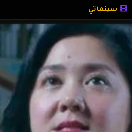
سينماتي