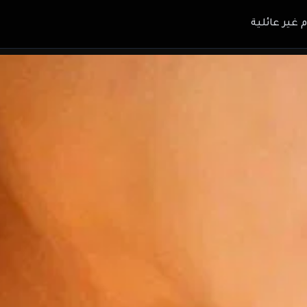
م غير عائلية