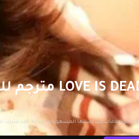
 من علاقات حب زميلتها المشهورة والجذابة. لقد نشرت ل