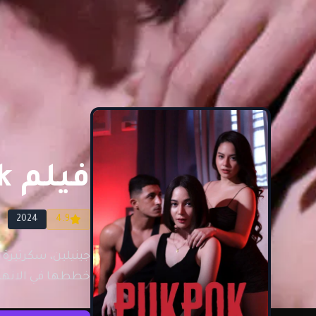
فيلم Pukpok مترجم للكبار فقط
2024
4.9
جينيلين، سكرتيرة
خططها في الانهي