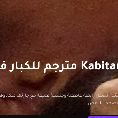
بة، تشكل رابطة عاطفية وجنسية عميقة مع جارتها ميكا، وهي 
عضهما البعض.