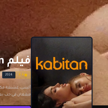
فيلم Kabitan مترجم للكبار فقط
2024
4.4
أليس، عشيقة مكتئ
فيقعان في حب ب