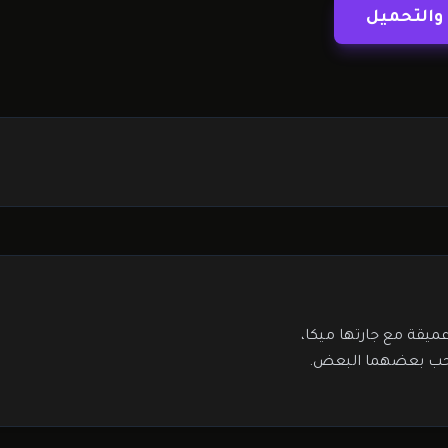
والتحميل
يقة مع جارتها ميكا،
ي حب بعضهما البعض.