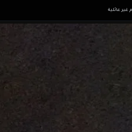
م غير عائلية