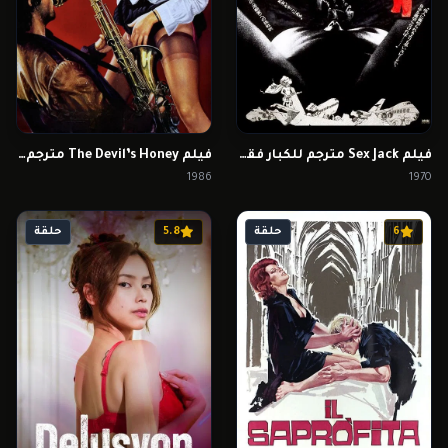
فيلم Sex Jack مترجم للكبار فقط
فيلم The Devil’s Honey مترجم للكبار فقط
1986
1970
6
حلقة
5.8
حلقة