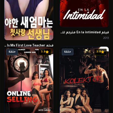
فيلم En la intimidad مترجم للكبار فقط
2013
فيلم The Naughty New Mom Is My First Love Teacher للكبار فقط
2024
3.8
حلقة
3.8
حلقة