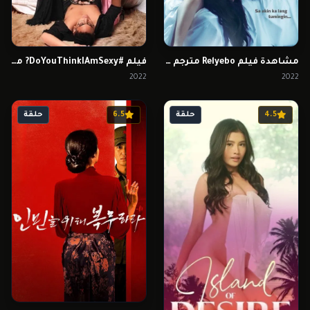
مشاهدة فيلم Relyebo مترجم للكبار فقط
فيلم #DoYouThinkIAmSexy? مترجم للكبار فقط
2022
2022
4.5
حلقة
6.5
حلقة