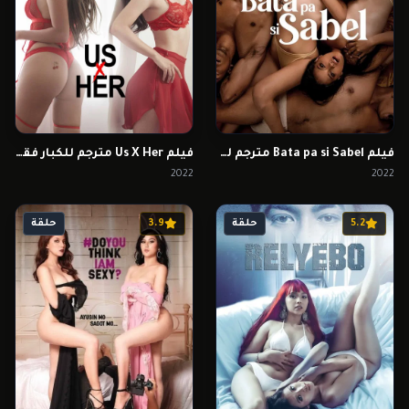
فيلم Bata pa si Sabel مترجم للكبار فقط
فيلم Us X Her مترجم للكبار فقط
2022
2022
5.2
حلقة
3.9
حلقة