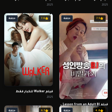
2025
2025
7.5
حلقة
7.6
حلقة
فيلم Walker للكبار فقط
2025
فيلم Secret Private Lesson from an Adult BJ للكبار فقط
2024
4.8
حلقة
6.1
حلقة